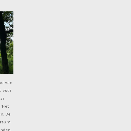
ed van
s voor
aar
 ‘Het
en. De
arsum
vinden