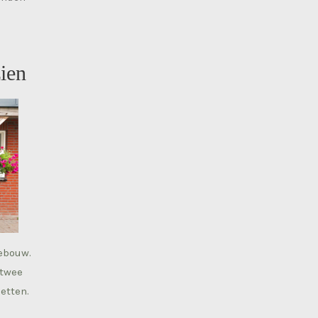
ien
gebouw.
 twee
etten.