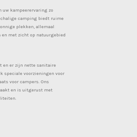
m uw kampeerervaring zo
schalige camping biedt ruime
zonnige plekken, allemaal
 en met zicht op natuurgebied
t en er zijn nette sanitaire
k speciale voorzieningen voor
aats voor campers. Ons
akt en is uitgerust met
iteiten.