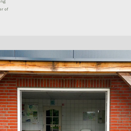
ing
r of