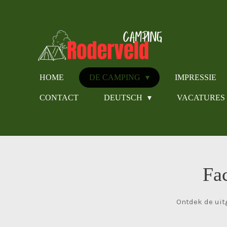
Ga
direct
naar
de
hoofdinhoud
HOME
DE CAMPING
IMPRESSIE
CONTACT
DEUTSCH
VACATURES
Fac
Ontdek de uit